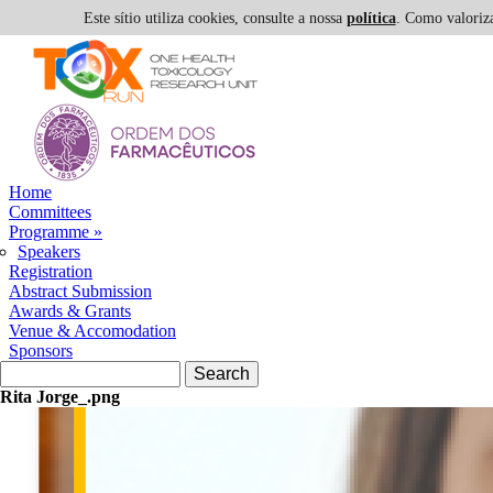
Este sítio utiliza cookies, consulte a nossa
política
. Como valoriza
Skip to navigation
Skip to main content
Home
Committees
Programme
»
Speakers
Registration
Abstract Submission
Awards & Grants
Venue & Accomodation
Sponsors
Search form
Search
Rita Jorge_.png