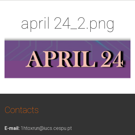
april 24_2.png
Contacts
E-mail:
1htoxrun@iucs.cespu.pt