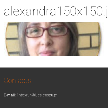
alexandra150x150.
Contacts
E-mail:
1htoxrun@iucs.cespu.pt