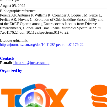
August 05, 2022
Bibliographic reference:
Pereira AP, Antunes P, Willems R, Corander J, Coque TM, Peixe L,
Freitas AR, Novais C. Evolution of Chlorhexidine Susceptibility and
of the EfrEF Operon among Enterococcus faecalis from Diverse
Environments, Clones, and Time Spans. Microbiol Spectr. 2022 Jul
7:e0117622. doi: 10.1128/spectrum.01176-22.
Bibliographic link:
https://journals.asm.org/doi/10.1128/spectrum.01176-22
Contacts
E-mail:
1htoxrun@iucs.cespu.pt
Organized by
ORGANIZAÇÃO.png