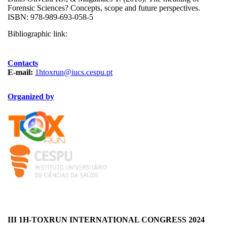
Forensic Sciences? Concepts, scope and future perspectives.
ISBN: 978-989-693-058-5
Bibliographic link:
Contacts
E-mail:
1htoxrun@iucs.cespu.pt
Organized by
TOXRUN_115.png
logo_iucs_cor.png
III 1H-TOXRUN INTERNATIONAL CONGRESS 2024