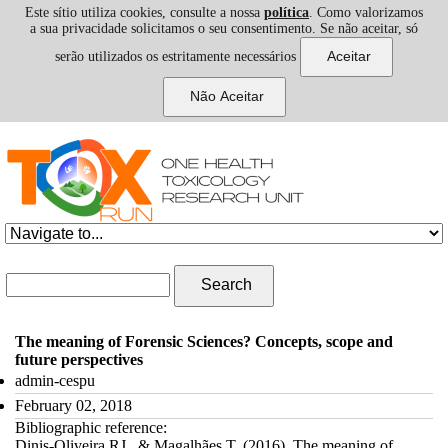
Este sítio utiliza cookies, consulte a nossa
política
. Como valorizamos
a sua privacidade solicitamos o seu consentimento. Se não aceitar, só
serão utilizados os estritamente necessários
Skip to navigation
Skip to main content
Search form
Search
The meaning of Forensic Sciences? Concepts, scope and
future perspectives
admin-cespu
February 02, 2018
Bibliographic reference:
Dinis-Oliveira RJ., & Magalhães T. (2016). The meaning of