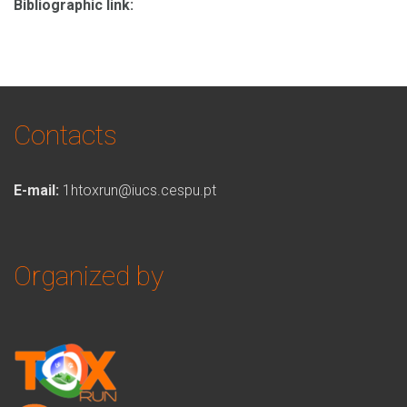
Bibliographic link:
Contacts
E-mail:
1htoxrun@iucs.cespu.pt
Organized by
toxrun_115.png