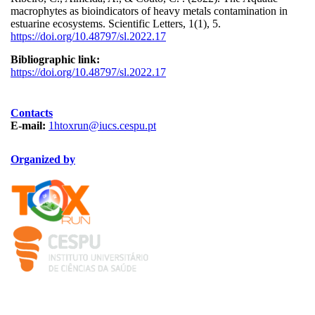
macrophytes as bioindicators of heavy metals contamination in
estuarine ecosystems. Scientific Letters, 1(1), 5.
https://doi.org/10.48797/sl.2022.17
Bibliographic link:
https://doi.org/10.48797/sl.2022.17
Contacts
E-mail:
1htoxrun@iucs.cespu.pt
Organized by
TOXRUN_115.png
logo_iucs_cor.png