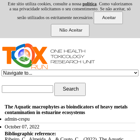
Este sítio utiliza cookies, consulte a nossa
política
. Como valorizamos
a sua privacidade solicitamos o seu consentimento. Se não aceitar, só
serão utilizados os estritamente necessários
Skip to navigation
Skip to main content
Search form
Search
The Aquatic macrophytes as bioindicators of heavy metals
contamination in estuarine ecosystems
admin-cespu
October 07, 2022
Bibliographic reference:
Ribeiro, C., Almeida, A., & Couto, C. . (2022). The Aquatic