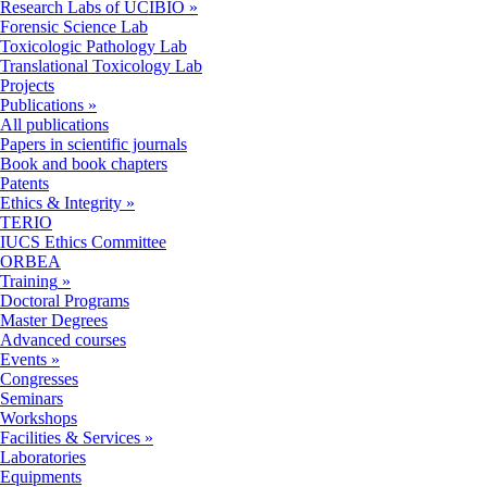
Research Labs of UCIBIO
»
Forensic Science Lab
Toxicologic Pathology Lab
Translational Toxicology Lab
Projects
Publications
»
All publications
Papers in scientific journals
Book and book chapters
Patents
Ethics & Integrity
»
TERIO
IUCS Ethics Committee
ORBEA
Training
»
Doctoral Programs
Master Degrees
Advanced courses
Events
»
Congresses
Seminars
Workshops
Facilities & Services
»
Laboratories
Equipments