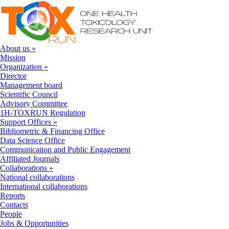
Skip to navigation
Skip to main content
About us
»
Mission
Organization
»
Director
Management board
Scientific Council
Advisory Committee
1H-TOXRUN Regulation
Support Offices
»
Bibliometric & Financing Office
Data Science Office
Communication and Public Engagement
Affiliated Journals
Collaborations
»
National collaborations
International collaborations
Reports
Contacts
People
Jobs & Opportunities