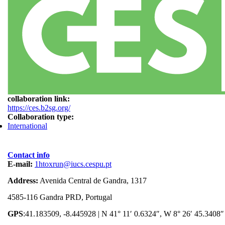
collaboration link:
https://ces.b2sg.org/
Collaboration type:
International
Contact info
E-mail:
1htoxrun@iucs.cespu.pt
Address:
Avenida Central de Gandra, 1317
4585-116 Gandra PRD, Portugal
GPS
:41.183509, -8.445928 | N 41° 11′ 0.6324″, W 8° 26′ 45.3408″