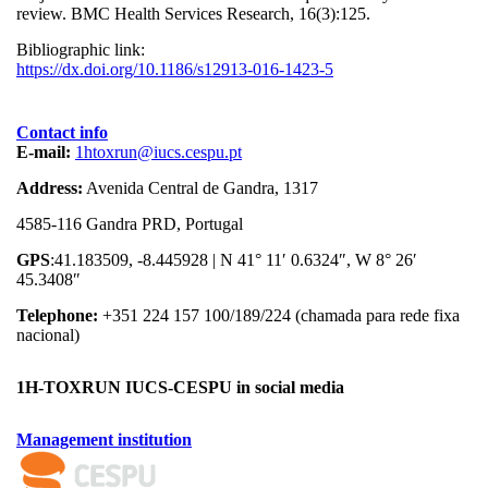
review. BMC Health Services Research, 16(3):125.
Bibliographic link:
https://dx.doi.org/10.1186/s12913-016-1423-5
Contact info
E-mail:
1htoxrun@iucs.cespu.pt
Address:
Avenida Central de Gandra, 1317
4585-116 Gandra PRD, Portugal
GPS
:41.183509, -8.445928 | N 41° 11′ 0.6324″, W 8° 26′
45.3408″
Telephone:
+351 224 157 100/189/224 (chamada para rede fixa
nacional)
1H-TOXRUN IUCS-CESPU in social media
Management institution
logo_iucs_cor.png