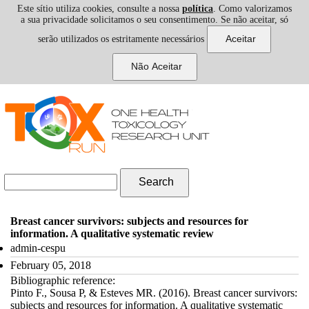
Este sítio utiliza cookies, consulte a nossa
política
. Como valorizamos
a sua privacidade solicitamos o seu consentimento. Se não aceitar, só
serão utilizados os estritamente necessários
Skip to navigation
Skip to main content
Search form
Search
Breast cancer survivors: subjects and resources for
information. A qualitative systematic review
admin-cespu
February 05, 2018
Bibliographic reference:
Pinto F., Sousa P, & Esteves MR. (2016). Breast cancer survivors:
subjects and resources for information. A qualitative systematic