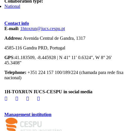
Collaboration type:
National
Contact info
E-mail:
1htoxrun@iucs.cespu.pt
Address:
Avenida Central de Gandra, 1317
4585-116 Gandra PRD, Portugal
GPS
:41.183509, -8.445928 | N 41° 11′ 0.6324″, W 8° 26′
45.3408″
Telephone:
+351 224 157 100/189/224 (chamada para rede fixa
nacional)
1H-TOXRUN IUCS-CESPU in social media
Management institution
logo_iucs_cor.png