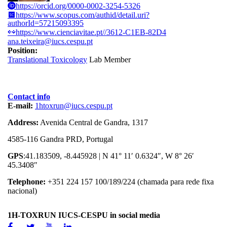
https://orcid.org/0000-0002-3254-5326
https://www.scopus.com/authid/detail.uri?
authorId=57215093395
https://www.cienciavitae.pt//3612-C1EB-82D4
ana.teixeira@iucs.cespu.pt
Position:
Translational Toxicology
Lab Member
Contact info
E-mail:
1htoxrun@iucs.cespu.pt
Address:
Avenida Central de Gandra, 1317
4585-116 Gandra PRD, Portugal
GPS
:41.183509, -8.445928 | N 41° 11′ 0.6324″, W 8° 26′
45.3408″
Telephone:
+351 224 157 100/189/224 (chamada para rede fixa
nacional)
1H-TOXRUN IUCS-CESPU in social media