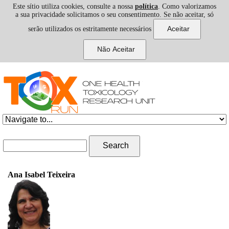
Este sítio utiliza cookies, consulte a nossa
política
. Como valorizamos
a sua privacidade solicitamos o seu consentimento. Se não aceitar, só
serão utilizados os estritamente necessários
Skip to navigation
Skip to main content
Search form
Search
Ana Isabel Teixeira